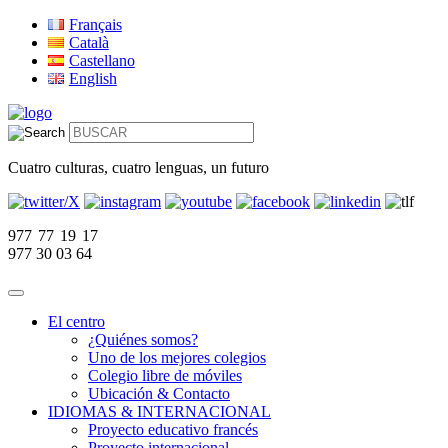
Français
Català
Castellano
English
Cuatro culturas, cuatro lenguas, un futuro
977 77 19 17
977 30 03 64
El centro
¿Quiénes somos?
Uno de los mejores colegios
Colegio libre de móviles
Ubicación & Contacto
IDIOMAS & INTERNACIONAL
Proyecto educativo francés
Proyecto internacional