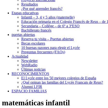
Resultados
¿Por qué aprender francés?
Etapas educativas
Infantil – 3, 4 y 5 años (maternelle)
Educación primaria en el Colegio Francés de Reus – de 1
Secundaria – Collège – de 6º a 3ºESO
Bachillerato francés
puertas abiertas
Reserva tu visita – Puertas abiertas
Becas escolares
10 buenas razones para elegir el Lycée
Preguntas frecuentes (FAQs)
Actualidad
Newsletter
WebRadio
Últimas noticias
RECONOCIMIENTOS
El Lycée entre los 50 mejores colegios de España
¿Qué opinan las familias del Lycée Français de Reus?
Alumni LFIR
ESPACIO FAMILIAS
matemáticas infantil