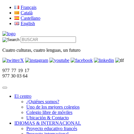
Français
Català
Castellano
English
Cuatro culturas, cuatro lenguas, un futuro
977 77 19 17
977 30 03 64
El centro
¿Quiénes somos?
Uno de los mejores colegios
Colegio libre de móviles
Ubicación & Contacto
IDIOMAS & INTERNACIONAL
Proyecto educativo francés
Proyecto internacional