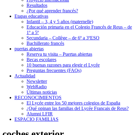
Resultados
¿Por qué aprender francés?
Etapas educativas
Infantil – 3, 4 y 5 años (maternelle)
Educación primaria en el Colegio Francés de Reus – de
1º a 5º
Secundaria – Collège – de 6º a 3ºESO
Bachillerato francés
puertas abiertas
Reserva tu visita – Puertas abiertas
Becas escolares
10 buenas razones para elegir el Lycée
Preguntas frecuentes (FAQs)
Actualidad
Newsletter
WebRadio
Últimas noticias
RECONOCIMIENTOS
El Lycée entre los 50 mejores colegios de España
¿Qué opinan las familias del Lycée Français de Reus?
Alumni LFIR
ESPACIO FAMILIAS
coches exterior