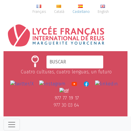
Français
Català
Castellano
English
Cuatro culturas, cuatro lenguas, un futuro
977 77 19 17
977 30 03 64