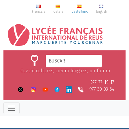
Français
Català
Castellano
English
Cuatro culturas, cuatro lenguas, un futuro
977 77 19 17
977 30 03 64