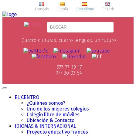
Français
Català
Castellano
English
Cuatro culturas, cuatro lenguas, un futuro
977 77 19 17
977 30 03 64
EL CENTRO
¿Quiénes somos?
Uno de los mejores colegios
Colegio libre de móviles
Ubicación & Contacto
IDIOMAS & INTERNACIONAL
Proyecto educativo francés