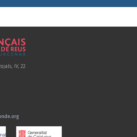
ojals, IV, 22
onde.org