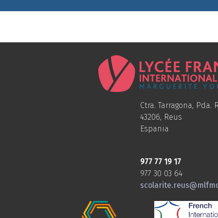
Ctra. Tarragona, Pda. R
43206, Reus
Espania
977 77 19 17
977 30 03 64
scolarite.reus@mlfm