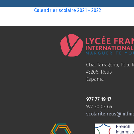
Calendrier scolaire 2021 - 2022
Ctra. Tarragona, Pda. R
43206, Reus
Espania
977 77 19 17
977 30 03 64
scolarite.reus@mlfm