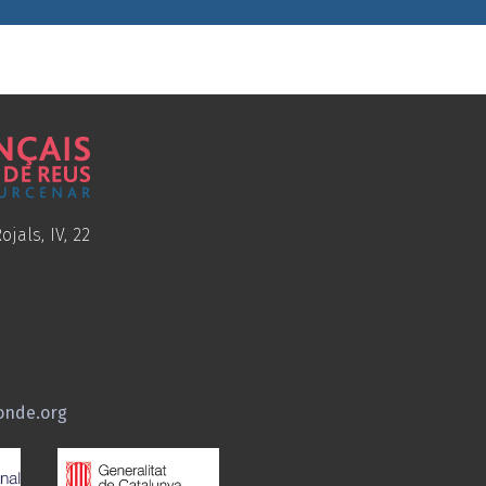
ojals, IV, 22
onde.org