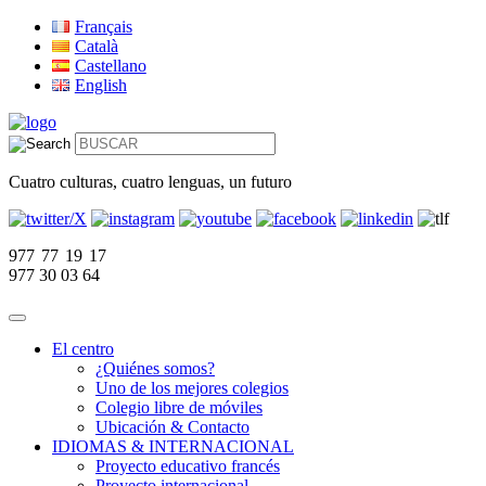
Français
Català
Castellano
English
Cuatro culturas, cuatro lenguas, un futuro
977 77 19 17
977 30 03 64
El centro
¿Quiénes somos?
Uno de los mejores colegios
Colegio libre de móviles
Ubicación & Contacto
IDIOMAS & INTERNACIONAL
Proyecto educativo francés
Proyecto internacional