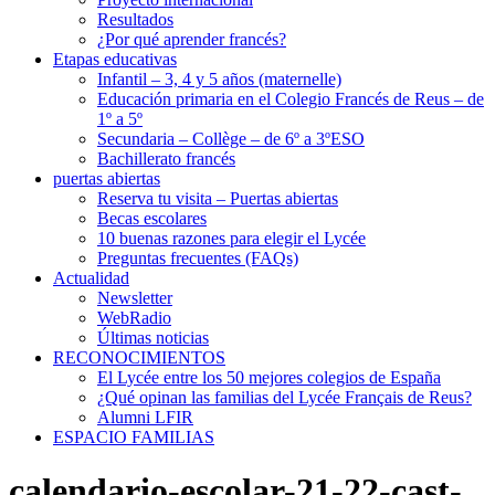
Resultados
¿Por qué aprender francés?
Etapas educativas
Infantil – 3, 4 y 5 años (maternelle)
Educación primaria en el Colegio Francés de Reus – de
1º a 5º
Secundaria – Collège – de 6º a 3ºESO
Bachillerato francés
puertas abiertas
Reserva tu visita – Puertas abiertas
Becas escolares
10 buenas razones para elegir el Lycée
Preguntas frecuentes (FAQs)
Actualidad
Newsletter
WebRadio
Últimas noticias
RECONOCIMIENTOS
El Lycée entre los 50 mejores colegios de España
¿Qué opinan las familias del Lycée Français de Reus?
Alumni LFIR
ESPACIO FAMILIAS
calendario-escolar-21-22-cast-