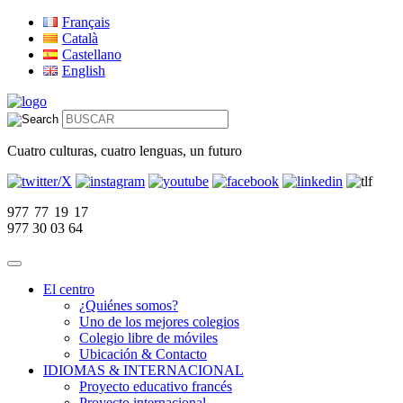
Français
Català
Castellano
English
Cuatro culturas, cuatro lenguas, un futuro
977 77 19 17
977 30 03 64
El centro
¿Quiénes somos?
Uno de los mejores colegios
Colegio libre de móviles
Ubicación & Contacto
IDIOMAS & INTERNACIONAL
Proyecto educativo francés
Proyecto internacional