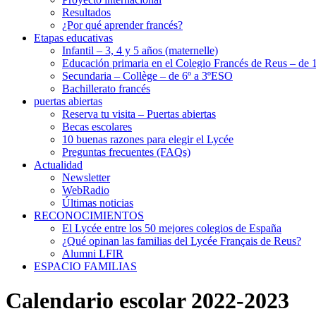
Resultados
¿Por qué aprender francés?
Etapas educativas
Infantil – 3, 4 y 5 años (maternelle)
Educación primaria en el Colegio Francés de Reus – de 1
Secundaria – Collège – de 6º a 3ºESO
Bachillerato francés
puertas abiertas
Reserva tu visita – Puertas abiertas
Becas escolares
10 buenas razones para elegir el Lycée
Preguntas frecuentes (FAQs)
Actualidad
Newsletter
WebRadio
Últimas noticias
RECONOCIMIENTOS
El Lycée entre los 50 mejores colegios de España
¿Qué opinan las familias del Lycée Français de Reus?
Alumni LFIR
ESPACIO FAMILIAS
Calendario escolar 2022-2023