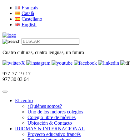
Français
Català
Castellano
English
Cuatro culturas, cuatro lenguas, un futuro
977 77 19 17
977 30 03 64
El centro
¿Quiénes somos?
Uno de los mejores colegios
Colegio libre de móviles
Ubicación & Contacto
IDIOMAS & INTERNACIONAL
Proyecto educativo francés
Proyecto internacional