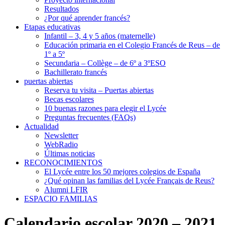
Resultados
¿Por qué aprender francés?
Etapas educativas
Infantil – 3, 4 y 5 años (maternelle)
Educación primaria en el Colegio Francés de Reus – de
1º a 5º
Secundaria – Collège – de 6º a 3ºESO
Bachillerato francés
puertas abiertas
Reserva tu visita – Puertas abiertas
Becas escolares
10 buenas razones para elegir el Lycée
Preguntas frecuentes (FAQs)
Actualidad
Newsletter
WebRadio
Últimas noticias
RECONOCIMIENTOS
El Lycée entre los 50 mejores colegios de España
¿Qué opinan las familias del Lycée Français de Reus?
Alumni LFIR
ESPACIO FAMILIAS
Calendario escolar 2020 – 2021