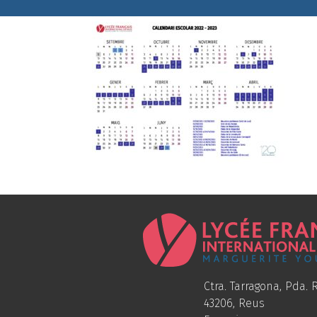
Ctra. Tarragona, Pda. R
43206, Reus