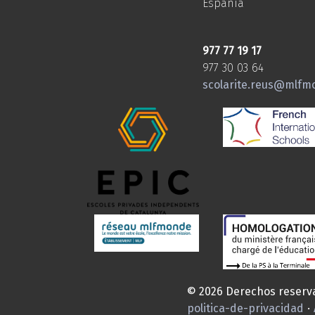
Espania
977 77 19 17
977 30 03 64
scolarite.reus@mlfm
© 2026 Derechos reserv
politica-de-privacidad
·