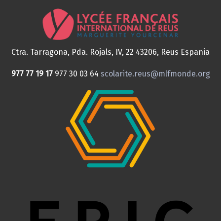
Ctra. Tarragona, Pda. Rojals, IV, 22
43206, Reus
Espania
977 77 19 17
977 30 03 64
scolarite.reus@mlfmonde.org