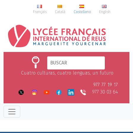
Français
Català
Castellano
English
Cuatro culturas, cuatro lenguas, un futuro
977 77 19 17
977 30 03 64