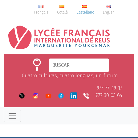
Français
Català
Castellano
English
Cuatro culturas, cuatro lenguas, un futuro
977 77 19 17
977 30 03 64