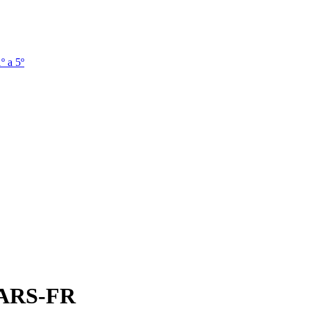
º a 5º
ARS-FR