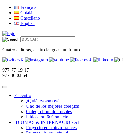
Français
Català
Castellano
English
Cuatro culturas, cuatro lenguas, un futuro
977 77 19 17
977 30 03 64
El centro
¿Quiénes somos?
Uno de los mejores colegios
Colegio libre de móviles
Ubicación & Contacto
IDIOMAS & INTERNACIONAL
Proyecto educativo francés
Proyecto internacional