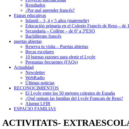
Resultados
¿Por qué aprender francés?
Etapas educativas
Infantil – 3, 4 y 5 años (maternelle)
Educación primaria en el Colegio Francés de Reus – de 1
Secundaria – Collège – de 6º a 3ºESO
Bachillerato francés
puertas abiertas
Reserva tu visita – Puertas abiertas
Becas escolares
10 buenas razones para elegir el Lycée
Preguntas frecuentes (FAQs)
Actualidad
Newsletter
WebRadio
Últimas noticias
RECONOCIMIENTOS
El Lycée entre los 50 mejores colegios de España
¿Qué opinan las familias del Lycée Français de Reus?
Alumni LFIR
ESPACIO FAMILIAS
ACTIVITATS- EXTRAESCOL