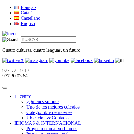
Français
Català
Castellano
English
Cuatro culturas, cuatro lenguas, un futuro
977 77 19 17
977 30 03 64
El centro
¿Quiénes somos?
Uno de los mejores colegios
Colegio libre de móviles
Ubicación & Contacto
IDIOMAS & INTERNACIONAL
Proyecto educativo francés
Proyecto internacional