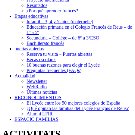
Resultados
¿Por qué aprender francés?
Etapas educativas
Infantil – 3, 4 y 5 años (maternelle)
Educación primaria en el Colegio Francés de Reus – de
1º a 5º
Secundaria – Collège – de 6º a 3ºESO
Bachillerato francés
puertas abiertas
Reserva tu visita – Puertas abiertas
Becas escolares
10 buenas razones para elegir el Lycée
Preguntas frecuentes (FAQs)
Actualidad
Newsletter
WebRadio
Últimas noticias
RECONOCIMIENTOS
El Lycée entre los 50 mejores colegios de España
¿Qué opinan las familias del Lycée Français de Reus?
Alumni LFIR
ESPACIO FAMILIAS
ACTIVITATS