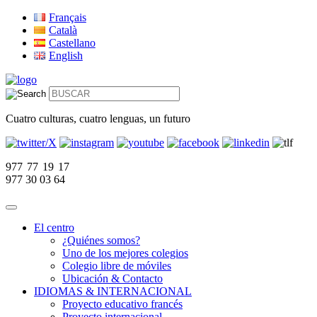
Français
Català
Castellano
English
Cuatro culturas, cuatro lenguas, un futuro
977 77 19 17
977 30 03 64
El centro
¿Quiénes somos?
Uno de los mejores colegios
Colegio libre de móviles
Ubicación & Contacto
IDIOMAS & INTERNACIONAL
Proyecto educativo francés
Proyecto internacional