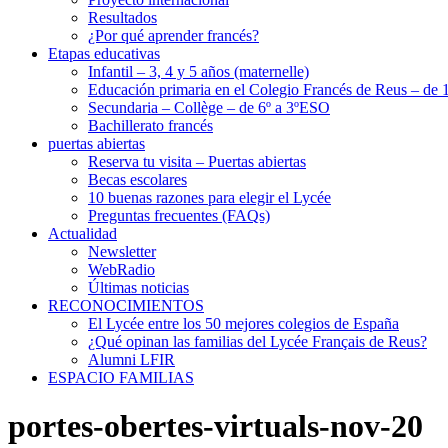
Resultados
¿Por qué aprender francés?
Etapas educativas
Infantil – 3, 4 y 5 años (maternelle)
Educación primaria en el Colegio Francés de Reus – de 1
Secundaria – Collège – de 6º a 3ºESO
Bachillerato francés
puertas abiertas
Reserva tu visita – Puertas abiertas
Becas escolares
10 buenas razones para elegir el Lycée
Preguntas frecuentes (FAQs)
Actualidad
Newsletter
WebRadio
Últimas noticias
RECONOCIMIENTOS
El Lycée entre los 50 mejores colegios de España
¿Qué opinan las familias del Lycée Français de Reus?
Alumni LFIR
ESPACIO FAMILIAS
portes-obertes-virtuals-nov-20