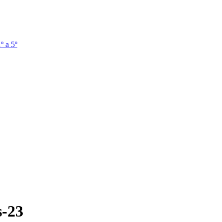
º a 5º
s-23