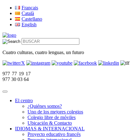
Français
Català
Castellano
English
Cuatro culturas, cuatro lenguas, un futuro
977 77 19 17
977 30 03 64
El centro
¿Quiénes somos?
Uno de los mejores colegios
Colegio libre de móviles
Ubicación & Contacto
IDIOMAS & INTERNACIONAL
Proyecto educativo francés
Proyecto internacional