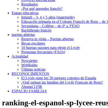
Resultados
¿Por qué aprender francés?
Etapas educativas
Infantil – 3, 4 y 5 años (maternelle)
Educación primaria en el Colegio Francés de Reus – de 1
Secundaria – Collège – de 6º a 3ºESO
Bachillerato francés
puertas abiertas
Reserva tu visita – Puertas abiertas
Becas escolares
10 buenas razones para elegir el Lycée
Preguntas frecuentes (FAQs)
Actualidad
Newsletter
WebRadio
Últimas noticias
RECONOCIMIENTOS
El Lycée entre los 50 mejores colegios de España
¿Qué opinan las familias del Lycée Français de Reus?
Alumni LFIR
ESPACIO FAMILIAS
ranking-el-espanol-sp-lycee-reu