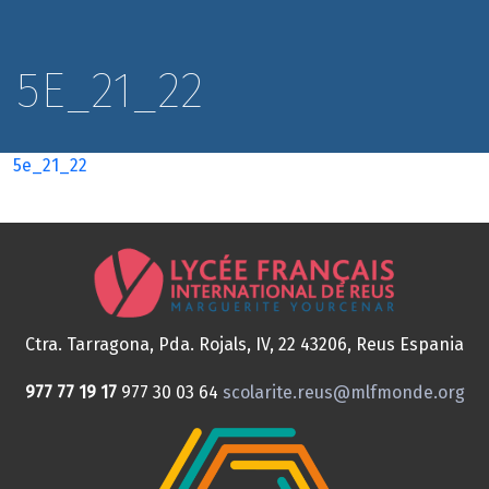
5E_21_22
5e_21_22
Ctra. Tarragona, Pda. Rojals, IV, 22
43206, Reus
Espania
977 77 19 17
977 30 03 64
scolarite.reus@mlfmonde.org