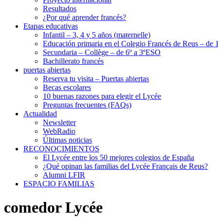
Resultados
¿Por qué aprender francés?
Etapas educativas
Infantil – 3, 4 y 5 años (maternelle)
Educación primaria en el Colegio Francés de Reus – de 1
Secundaria – Collège – de 6º a 3ºESO
Bachillerato francés
puertas abiertas
Reserva tu visita – Puertas abiertas
Becas escolares
10 buenas razones para elegir el Lycée
Preguntas frecuentes (FAQs)
Actualidad
Newsletter
WebRadio
Últimas noticias
RECONOCIMIENTOS
El Lycée entre los 50 mejores colegios de España
¿Qué opinan las familias del Lycée Français de Reus?
Alumni LFIR
ESPACIO FAMILIAS
comedor Lycée