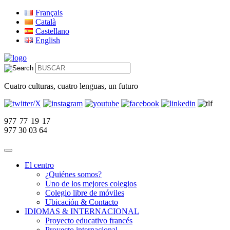
Français
Català
Castellano
English
Cuatro culturas, cuatro lenguas, un futuro
977 77 19 17
977 30 03 64
El centro
¿Quiénes somos?
Uno de los mejores colegios
Colegio libre de móviles
Ubicación & Contacto
IDIOMAS & INTERNACIONAL
Proyecto educativo francés
Proyecto internacional