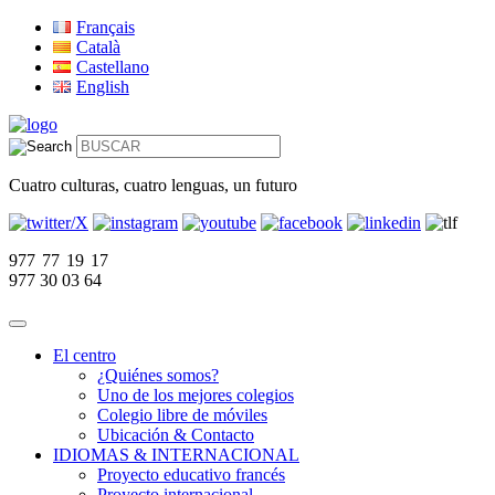
Français
Català
Castellano
English
Cuatro culturas, cuatro lenguas, un futuro
977 77 19 17
977 30 03 64
El centro
¿Quiénes somos?
Uno de los mejores colegios
Colegio libre de móviles
Ubicación & Contacto
IDIOMAS & INTERNACIONAL
Proyecto educativo francés
Proyecto internacional