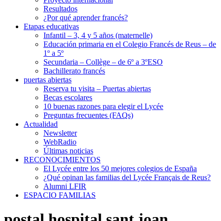
Resultados
¿Por qué aprender francés?
Etapas educativas
Infantil – 3, 4 y 5 años (maternelle)
Educación primaria en el Colegio Francés de Reus – de
1º a 5º
Secundaria – Collège – de 6º a 3ºESO
Bachillerato francés
puertas abiertas
Reserva tu visita – Puertas abiertas
Becas escolares
10 buenas razones para elegir el Lycée
Preguntas frecuentes (FAQs)
Actualidad
Newsletter
WebRadio
Últimas noticias
RECONOCIMIENTOS
El Lycée entre los 50 mejores colegios de España
¿Qué opinan las familias del Lycée Français de Reus?
Alumni LFIR
ESPACIO FAMILIAS
postal hospital sant joan