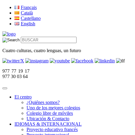
Français
Català
Castellano
English
Cuatro culturas, cuatro lenguas, un futuro
977 77 19 17
977 30 03 64
El centro
¿Quiénes somos?
Uno de los mejores colegios
Colegio libre de móviles
Ubicación & Contacto
IDIOMAS & INTERNACIONAL
Proyecto educativo francés
Proyecto internacional