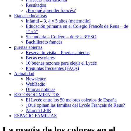
Resultados
¿Por qué aprender francés?
Etapas educativas
Infantil – 3, 4 y 5 años (maternelle)
Educación primaria en el Colegio Francés de Reus – de
1º a 5º
Secundaria – Collège – de 6º a 3ºESO
Bachillerato francés
puertas abiertas
Reserva tu visita – Puertas abiertas
Becas escolares
10 buenas razones para elegir el Lycée
Preguntas frecuentes (FAQs)
Actualidad
Newsletter
WebRadio
Últimas noticias
RECONOCIMIENTOS
El Lycée entre los 50 mejores colegios de España
¿Qué opinan las familias del Lycée Français de Reus?
Alumni LFIR
ESPACIO FAMILIAS
La magia de los colores en el