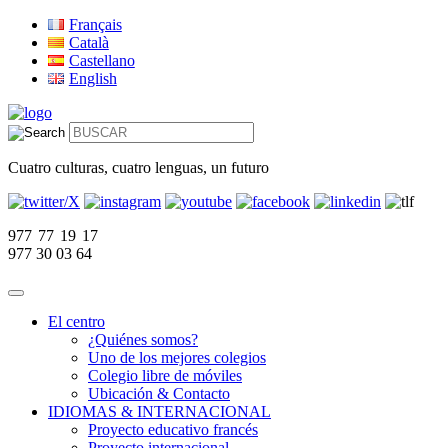
Français
Català
Castellano
English
Cuatro culturas, cuatro lenguas, un futuro
977 77 19 17
977 30 03 64
El centro
¿Quiénes somos?
Uno de los mejores colegios
Colegio libre de móviles
Ubicación & Contacto
IDIOMAS & INTERNACIONAL
Proyecto educativo francés
Proyecto internacional