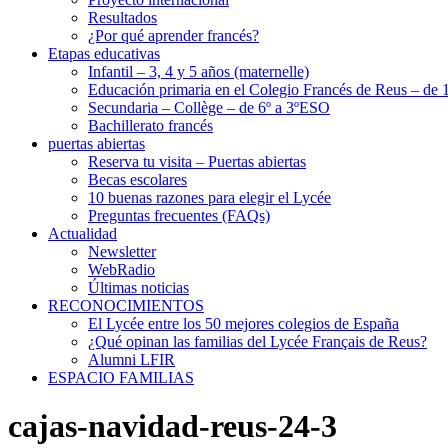
Resultados
¿Por qué aprender francés?
Etapas educativas
Infantil – 3, 4 y 5 años (maternelle)
Educación primaria en el Colegio Francés de Reus – de 1
Secundaria – Collège – de 6º a 3ºESO
Bachillerato francés
puertas abiertas
Reserva tu visita – Puertas abiertas
Becas escolares
10 buenas razones para elegir el Lycée
Preguntas frecuentes (FAQs)
Actualidad
Newsletter
WebRadio
Últimas noticias
RECONOCIMIENTOS
El Lycée entre los 50 mejores colegios de España
¿Qué opinan las familias del Lycée Français de Reus?
Alumni LFIR
ESPACIO FAMILIAS
cajas-navidad-reus-24-3