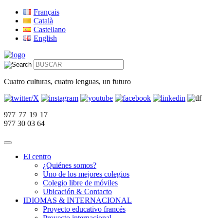
Français
Català
Castellano
English
Cuatro culturas, cuatro lenguas, un futuro
977 77 19 17
977 30 03 64
El centro
¿Quiénes somos?
Uno de los mejores colegios
Colegio libre de móviles
Ubicación & Contacto
IDIOMAS & INTERNACIONAL
Proyecto educativo francés
Proyecto internacional