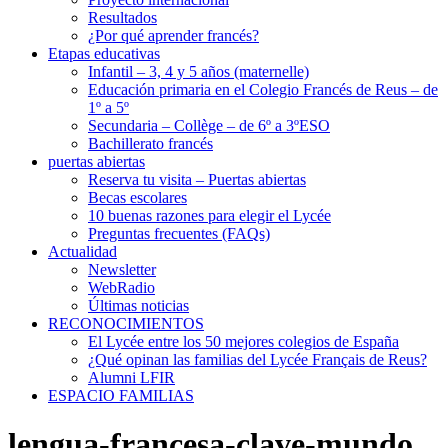
Resultados
¿Por qué aprender francés?
Etapas educativas
Infantil – 3, 4 y 5 años (maternelle)
Educación primaria en el Colegio Francés de Reus – de
1º a 5º
Secundaria – Collège – de 6º a 3ºESO
Bachillerato francés
puertas abiertas
Reserva tu visita – Puertas abiertas
Becas escolares
10 buenas razones para elegir el Lycée
Preguntas frecuentes (FAQs)
Actualidad
Newsletter
WebRadio
Últimas noticias
RECONOCIMIENTOS
El Lycée entre los 50 mejores colegios de España
¿Qué opinan las familias del Lycée Français de Reus?
Alumni LFIR
ESPACIO FAMILIAS
lengua-francesa-clave-mundo