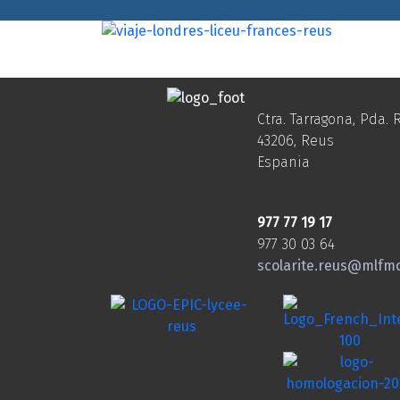
Ctra. Tarragona, Pda. R
43206, Reus
Espania
977 77 19 17
977 30 03 64
scolarite.reus@mlfm