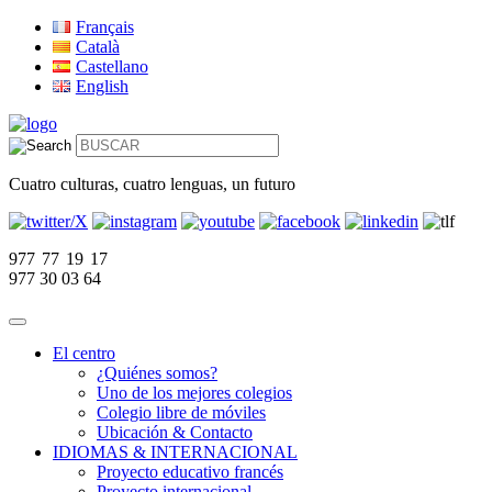
Français
Català
Castellano
English
Cuatro culturas, cuatro lenguas, un futuro
977 77 19 17
977 30 03 64
El centro
¿Quiénes somos?
Uno de los mejores colegios
Colegio libre de móviles
Ubicación & Contacto
IDIOMAS & INTERNACIONAL
Proyecto educativo francés
Proyecto internacional