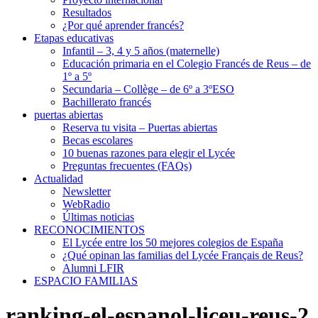
Resultados
¿Por qué aprender francés?
Etapas educativas
Infantil – 3, 4 y 5 años (maternelle)
Educación primaria en el Colegio Francés de Reus – de
1º a 5º
Secundaria – Collège – de 6º a 3ºESO
Bachillerato francés
puertas abiertas
Reserva tu visita – Puertas abiertas
Becas escolares
10 buenas razones para elegir el Lycée
Preguntas frecuentes (FAQs)
Actualidad
Newsletter
WebRadio
Últimas noticias
RECONOCIMIENTOS
El Lycée entre los 50 mejores colegios de España
¿Qué opinan las familias del Lycée Français de Reus?
Alumni LFIR
ESPACIO FAMILIAS
ranking-el-espanol-liceu-reus-2