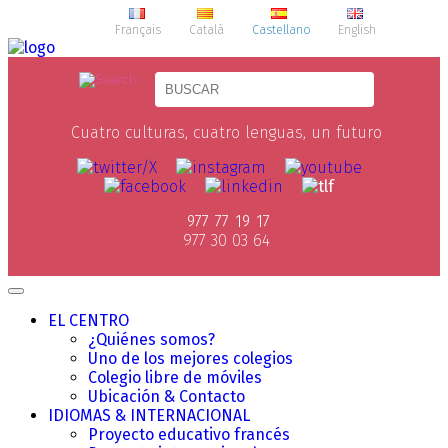
Français
Català
Castellano
English
Cuatro culturas, cuatro lenguas, un futuro
977 77 19 17
977 30 03 64
EL CENTRO
¿Quiénes somos?
Uno de los mejores colegios
Colegio libre de móviles
Ubicación & Contacto
IDIOMAS & INTERNACIONAL
Proyecto educativo francés