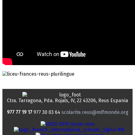
Ctra. Tarragona, Pda. Rojals, IV, 22
43206, Reus
Espania
977 77 19 17
977 30 03 64
scolarite.reus@mlfmonde.org