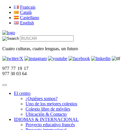
Français
Català
Castellano
English
Cuatro culturas, cuatro lenguas, un futuro
977 77 19 17
977 30 03 64
El centro
¿Quiénes somos?
Uno de los mejores colegios
Colegio libre de móviles
Ubicación & Contacto
IDIOMAS & INTERNACIONAL
Proyecto educativo francés
Proyecto internacional