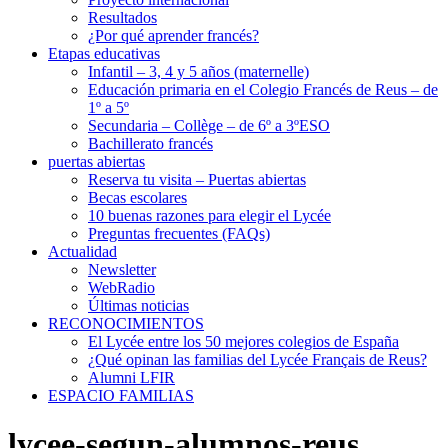
Resultados
¿Por qué aprender francés?
Etapas educativas
Infantil – 3, 4 y 5 años (maternelle)
Educación primaria en el Colegio Francés de Reus – de
1º a 5º
Secundaria – Collège – de 6º a 3ºESO
Bachillerato francés
puertas abiertas
Reserva tu visita – Puertas abiertas
Becas escolares
10 buenas razones para elegir el Lycée
Preguntas frecuentes (FAQs)
Actualidad
Newsletter
WebRadio
Últimas noticias
RECONOCIMIENTOS
El Lycée entre los 50 mejores colegios de España
¿Qué opinan las familias del Lycée Français de Reus?
Alumni LFIR
ESPACIO FAMILIAS
lycee-segun-alumnos-reus