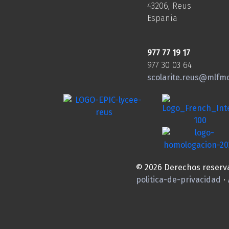
43206, Reus
Espania
977 77 19 17
977 30 03 64
scolarite.reus@mlfm
© 2026 Derechos reserv
politica-de-privacidad
·