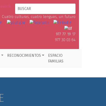
Cuatro culturas, cuatro lenguas, un futuro
977 77 19 17
977 30 03 64
D
RECONOCIMIENTOS
ESPACIO
FAMILIAS
E