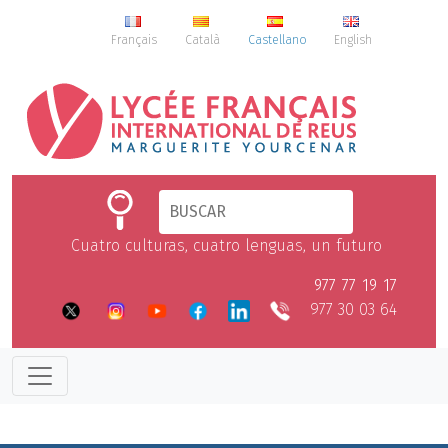
Français
Català
Castellano
English
Cuatro culturas, cuatro lenguas, un futuro
977 77 19 17
977 30 03 64