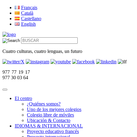
Français
Català
Castellano
English
Cuatro culturas, cuatro lenguas, un futuro
977 77 19 17
977 30 03 64
El centro
¿Quiénes somos?
Uno de los mejores colegios
Colegio libre de móviles
Ubicación & Contacto
IDIOMAS & INTERNACIONAL
Proyecto educativo francés
Proyecto internacional