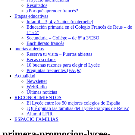
Resultados
¿Por qué aprender francés?
Etapas educativas
Infantil – 3, 4 y 5 años (maternelle)
Educación primaria en el Colegio Francés de Reus – de
1º a 5º
Secundaria – Collège – de 6º a 3ºESO
Bachillerato francés
puertas abiertas
Reserva tu visita – Puertas abiertas
Becas escolares
10 buenas razones para elegir el Lycée
Preguntas frecuentes (FAQs)
Actualidad
Newsletter
WebRadio
Últimas noticias
RECONOCIMIENTOS
El Lycée entre los 50 mejores colegios de España
¿Qué opinan las familias del Lycée Français de Reus?
Alumni LFIR
ESPACIO FAMILIAS
primera-promocion-lycee-