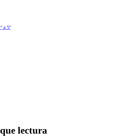
º a 5º
que lectura