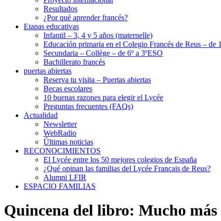
Resultados
¿Por qué aprender francés?
Etapas educativas
Infantil – 3, 4 y 5 años (maternelle)
Educación primaria en el Colegio Francés de Reus – de 1
Secundaria – Collège – de 6º a 3ºESO
Bachillerato francés
puertas abiertas
Reserva tu visita – Puertas abiertas
Becas escolares
10 buenas razones para elegir el Lycée
Preguntas frecuentes (FAQs)
Actualidad
Newsletter
WebRadio
Últimas noticias
RECONOCIMIENTOS
El Lycée entre los 50 mejores colegios de España
¿Qué opinan las familias del Lycée Français de Reus?
Alumni LFIR
ESPACIO FAMILIAS
Quincena del libro: Mucho más 