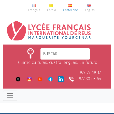
Français
Català
Castellano
English
Cuatro culturas, cuatro lenguas, un futuro
977 77 19 17
977 30 03 64