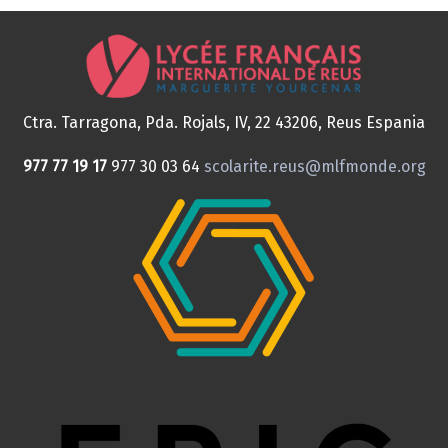
Ctra. Tarragona, Pda. Rojals, IV, 22
43206, Reus
Espania
977 77 19 17
977 30 03 64
scolarite.reus@mlfmonde.org