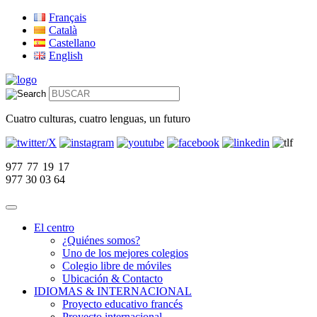
Français
Català
Castellano
English
Cuatro culturas, cuatro lenguas, un futuro
977 77 19 17
977 30 03 64
El centro
¿Quiénes somos?
Uno de los mejores colegios
Colegio libre de móviles
Ubicación & Contacto
IDIOMAS & INTERNACIONAL
Proyecto educativo francés
Proyecto internacional