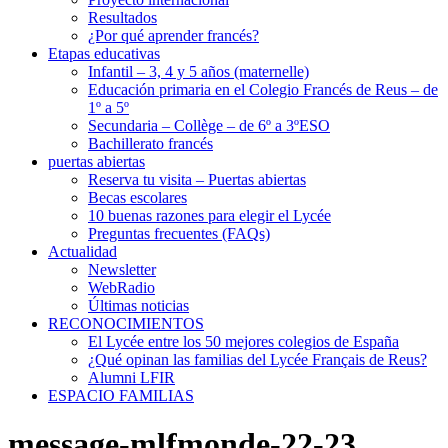
Resultados
¿Por qué aprender francés?
Etapas educativas
Infantil – 3, 4 y 5 años (maternelle)
Educación primaria en el Colegio Francés de Reus – de
1º a 5º
Secundaria – Collège – de 6º a 3ºESO
Bachillerato francés
puertas abiertas
Reserva tu visita – Puertas abiertas
Becas escolares
10 buenas razones para elegir el Lycée
Preguntas frecuentes (FAQs)
Actualidad
Newsletter
WebRadio
Últimas noticias
RECONOCIMIENTOS
El Lycée entre los 50 mejores colegios de España
¿Qué opinan las familias del Lycée Français de Reus?
Alumni LFIR
ESPACIO FAMILIAS
message-mlfmonde-22-23