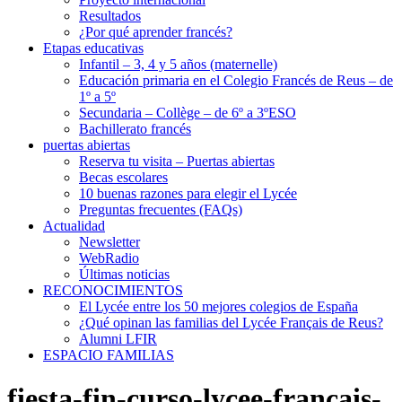
Resultados
¿Por qué aprender francés?
Etapas educativas
Infantil – 3, 4 y 5 años (maternelle)
Educación primaria en el Colegio Francés de Reus – de
1º a 5º
Secundaria – Collège – de 6º a 3ºESO
Bachillerato francés
puertas abiertas
Reserva tu visita – Puertas abiertas
Becas escolares
10 buenas razones para elegir el Lycée
Preguntas frecuentes (FAQs)
Actualidad
Newsletter
WebRadio
Últimas noticias
RECONOCIMIENTOS
El Lycée entre los 50 mejores colegios de España
¿Qué opinan las familias del Lycée Français de Reus?
Alumni LFIR
ESPACIO FAMILIAS
fiesta-fin-curso-lycee-francais-