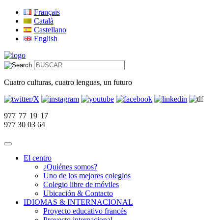
Français
Català
Castellano
English
Cuatro culturas, cuatro lenguas, un futuro
977 77 19 17
977 30 03 64
El centro
¿Quiénes somos?
Uno de los mejores colegios
Colegio libre de móviles
Ubicación & Contacto
IDIOMAS & INTERNACIONAL
Proyecto educativo francés
Proyecto internacional