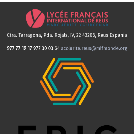
Ctra. Tarragona, Pda. Rojals, IV, 22
43206, Reus
Espania
977 77 19 17
977 30 03 64
scolarite.reus@mlfmonde.org