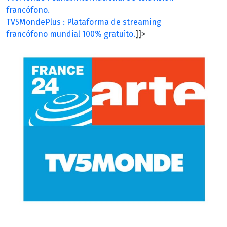
francófono.
TV5MondePlus : Plataforma de streaming
francófono mundial 100% gratuito.
]]>