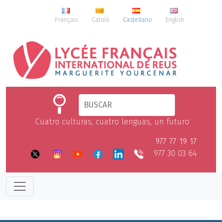
Français
Català
Castellano
English
Cuatro culturas, cuatro lenguas, un futuro
977 77 19 17
977 30 03 64