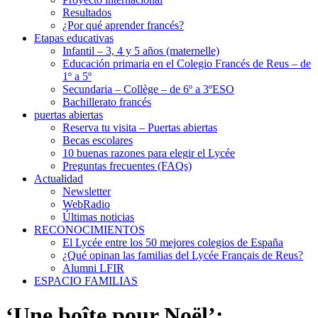
Resultados
¿Por qué aprender francés?
Etapas educativas
Infantil – 3, 4 y 5 años (maternelle)
Educación primaria en el Colegio Francés de Reus – de
1º a 5º
Secundaria – Collège – de 6º a 3ºESO
Bachillerato francés
puertas abiertas
Reserva tu visita – Puertas abiertas
Becas escolares
10 buenas razones para elegir el Lycée
Preguntas frecuentes (FAQs)
Actualidad
Newsletter
WebRadio
Últimas noticias
RECONOCIMIENTOS
El Lycée entre los 50 mejores colegios de España
¿Qué opinan las familias del Lycée Français de Reus?
Alumni LFIR
ESPACIO FAMILIAS
‘Une boîte pour Noël’: