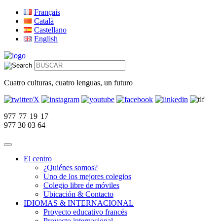
Français
Català
Castellano
English
Cuatro culturas, cuatro lenguas, un futuro
977 77 19 17
977 30 03 64
El centro
¿Quiénes somos?
Uno de los mejores colegios
Colegio libre de móviles
Ubicación & Contacto
IDIOMAS & INTERNACIONAL
Proyecto educativo francés
Proyecto internacional