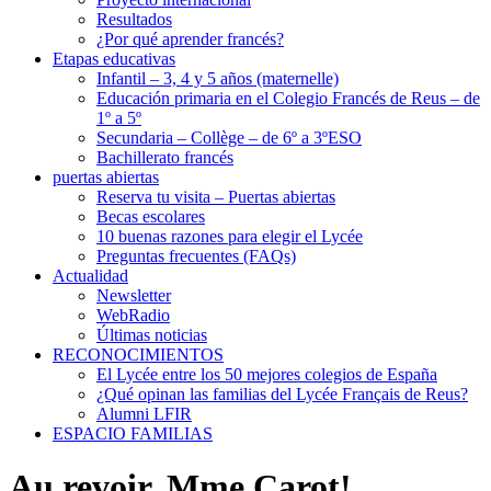
Resultados
¿Por qué aprender francés?
Etapas educativas
Infantil – 3, 4 y 5 años (maternelle)
Educación primaria en el Colegio Francés de Reus – de
1º a 5º
Secundaria – Collège – de 6º a 3ºESO
Bachillerato francés
puertas abiertas
Reserva tu visita – Puertas abiertas
Becas escolares
10 buenas razones para elegir el Lycée
Preguntas frecuentes (FAQs)
Actualidad
Newsletter
WebRadio
Últimas noticias
RECONOCIMIENTOS
El Lycée entre los 50 mejores colegios de España
¿Qué opinan las familias del Lycée Français de Reus?
Alumni LFIR
ESPACIO FAMILIAS
Au revoir, Mme Carot!