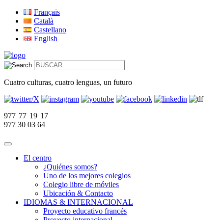
Français
Català
Castellano
English
Cuatro culturas, cuatro lenguas, un futuro
977 77 19 17
977 30 03 64
El centro
¿Quiénes somos?
Uno de los mejores colegios
Colegio libre de móviles
Ubicación & Contacto
IDIOMAS & INTERNACIONAL
Proyecto educativo francés
Proyecto internacional