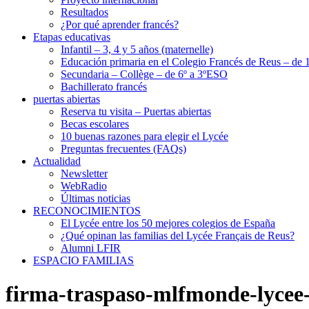
Resultados
¿Por qué aprender francés?
Etapas educativas
Infantil – 3, 4 y 5 años (maternelle)
Educación primaria en el Colegio Francés de Reus – de 1
Secundaria – Collège – de 6º a 3ºESO
Bachillerato francés
puertas abiertas
Reserva tu visita – Puertas abiertas
Becas escolares
10 buenas razones para elegir el Lycée
Preguntas frecuentes (FAQs)
Actualidad
Newsletter
WebRadio
Últimas noticias
RECONOCIMIENTOS
El Lycée entre los 50 mejores colegios de España
¿Qué opinan las familias del Lycée Français de Reus?
Alumni LFIR
ESPACIO FAMILIAS
firma-traspaso-mlfmonde-lycee-