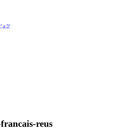
º a 5º
francais-reus