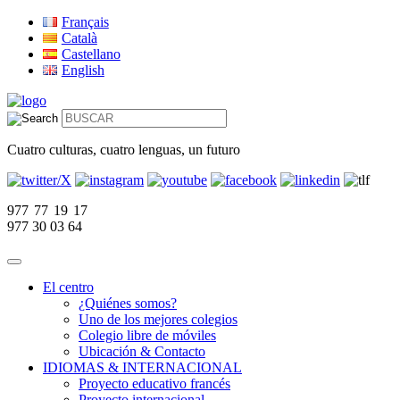
Français
Català
Castellano
English
Cuatro culturas, cuatro lenguas, un futuro
977 77 19 17
977 30 03 64
El centro
¿Quiénes somos?
Uno de los mejores colegios
Colegio libre de móviles
Ubicación & Contacto
IDIOMAS & INTERNACIONAL
Proyecto educativo francés
Proyecto internacional