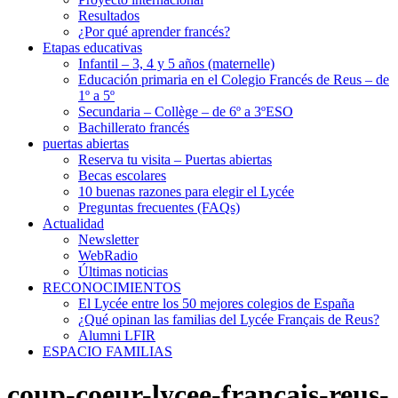
Resultados
¿Por qué aprender francés?
Etapas educativas
Infantil – 3, 4 y 5 años (maternelle)
Educación primaria en el Colegio Francés de Reus – de
1º a 5º
Secundaria – Collège – de 6º a 3ºESO
Bachillerato francés
puertas abiertas
Reserva tu visita – Puertas abiertas
Becas escolares
10 buenas razones para elegir el Lycée
Preguntas frecuentes (FAQs)
Actualidad
Newsletter
WebRadio
Últimas noticias
RECONOCIMIENTOS
El Lycée entre los 50 mejores colegios de España
¿Qué opinan las familias del Lycée Français de Reus?
Alumni LFIR
ESPACIO FAMILIAS
coup-coeur-lycee-francais-reus-