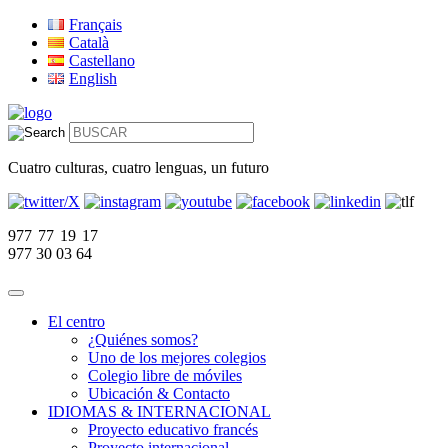
Français
Català
Castellano
English
Cuatro culturas, cuatro lenguas, un futuro
977 77 19 17
977 30 03 64
El centro
¿Quiénes somos?
Uno de los mejores colegios
Colegio libre de móviles
Ubicación & Contacto
IDIOMAS & INTERNACIONAL
Proyecto educativo francés
Proyecto internacional