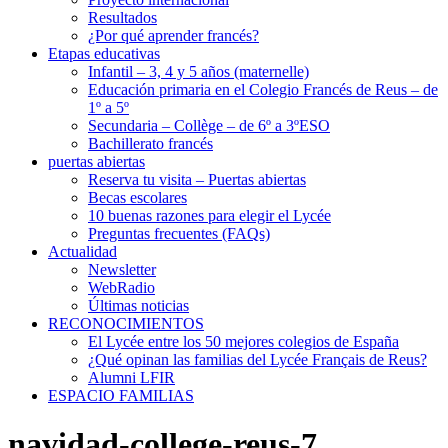
Resultados
¿Por qué aprender francés?
Etapas educativas
Infantil – 3, 4 y 5 años (maternelle)
Educación primaria en el Colegio Francés de Reus – de
1º a 5º
Secundaria – Collège – de 6º a 3ºESO
Bachillerato francés
puertas abiertas
Reserva tu visita – Puertas abiertas
Becas escolares
10 buenas razones para elegir el Lycée
Preguntas frecuentes (FAQs)
Actualidad
Newsletter
WebRadio
Últimas noticias
RECONOCIMIENTOS
El Lycée entre los 50 mejores colegios de España
¿Qué opinan las familias del Lycée Français de Reus?
Alumni LFIR
ESPACIO FAMILIAS
navidad-college-reus-7