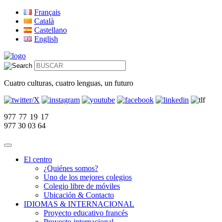
Français
Català
Castellano
English
Cuatro culturas, cuatro lenguas, un futuro
977 77 19 17
977 30 03 64
El centro
¿Quiénes somos?
Uno de los mejores colegios
Colegio libre de móviles
Ubicación & Contacto
IDIOMAS & INTERNACIONAL
Proyecto educativo francés
Proyecto internacional