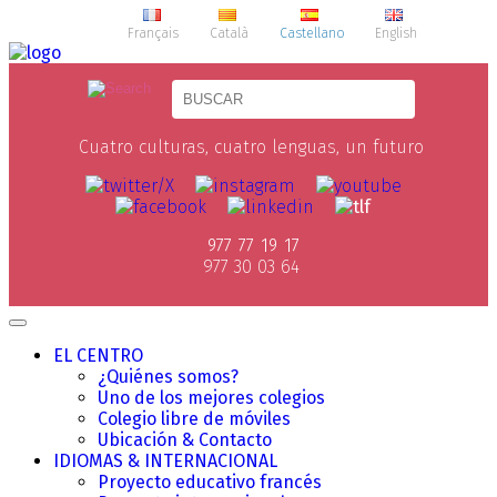
Français
Català
Castellano
English
Cuatro culturas, cuatro lenguas, un futuro
977 77 19 17
977 30 03 64
EL CENTRO
¿Quiénes somos?
Uno de los mejores colegios
Colegio libre de móviles
Ubicación & Contacto
IDIOMAS & INTERNACIONAL
Proyecto educativo francés