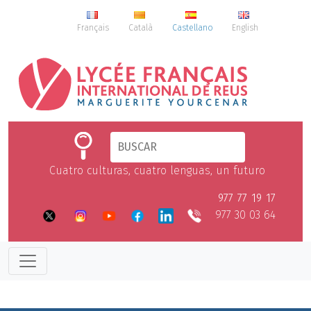
Français
Català
Castellano
English
Cuatro culturas, cuatro lenguas, un futuro
977 77 19 17
977 30 03 64