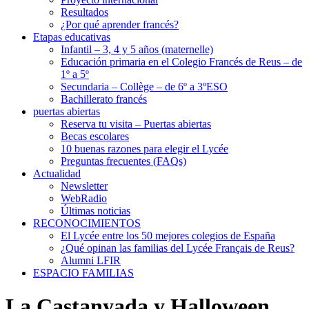
Resultados
¿Por qué aprender francés?
Etapas educativas
Infantil – 3, 4 y 5 años (maternelle)
Educación primaria en el Colegio Francés de Reus – de
1º a 5º
Secundaria – Collège – de 6º a 3ºESO
Bachillerato francés
puertas abiertas
Reserva tu visita – Puertas abiertas
Becas escolares
10 buenas razones para elegir el Lycée
Preguntas frecuentes (FAQs)
Actualidad
Newsletter
WebRadio
Últimas noticias
RECONOCIMIENTOS
El Lycée entre los 50 mejores colegios de España
¿Qué opinan las familias del Lycée Français de Reus?
Alumni LFIR
ESPACIO FAMILIAS
La Castanyada y Halloween,