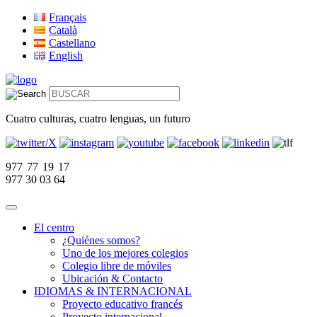
Français
Català
Castellano
English
Cuatro culturas, cuatro lenguas, un futuro
977 77 19 17
977 30 03 64
El centro
¿Quiénes somos?
Uno de los mejores colegios
Colegio libre de móviles
Ubicación & Contacto
IDIOMAS & INTERNACIONAL
Proyecto educativo francés
Proyecto internacional