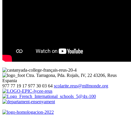
Ctra. Tarragona, Pda. Rojals, IV, 22
43206, Reus
Espania
977 77 19 17
977 30 03 64
scolarite.reus@mlfmonde.org