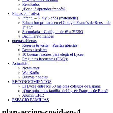
Resultados
¿Por qué aprender francés?
Etapas educativas
Infantil – 3, 4 y 5 años (maternelle)
Educación primaria en el Colegio Francés de Reus – de
1º a 5º
Secundaria – Collège – de 6º a 3ºESO
Bachillerato francés
puertas abiertas
Reserva tu visita – Puertas abiertas
Becas escolares
10 buenas razones para elegir el Lycée
Preguntas frecuentes (FAQs)
Actualidad
Newsletter
WebRadio
Últimas noticias
RECONOCIMIENTOS
El Lycée entre los 50 mejores colegios de España
¿Qué opinan las familias del Lycée Français de Reus?
Alumni LFIR
ESPACIO FAMILIAS
plan-accion-covid-sp-4