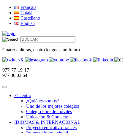
Français
Català
Castellano
English
Cuatro culturas, cuatro lenguas, un futuro
977 77 19 17
977 30 03 64
El centro
¿Quiénes somos?
Uno de los mejores colegios
Colegio libre de móviles
Ubicación & Contacto
IDIOMAS & INTERNACIONAL
Proyecto educativo francés
Proyecto internacional