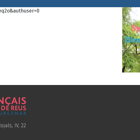
eq2o&authuser=0
ojals, IV, 22