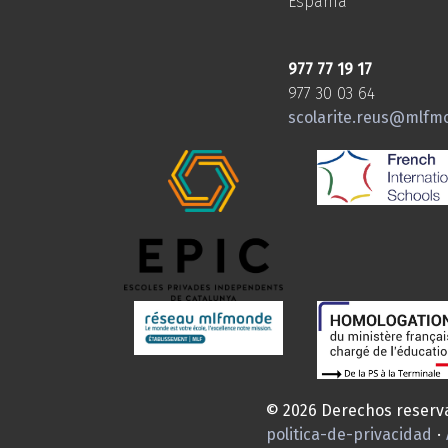
Espania
977 77 19 17
977 30 03 64
scolarite.reus@mlfm
© 2026 Derechos reserv
politica-de-privacidad
·