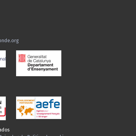
onde.org
ados