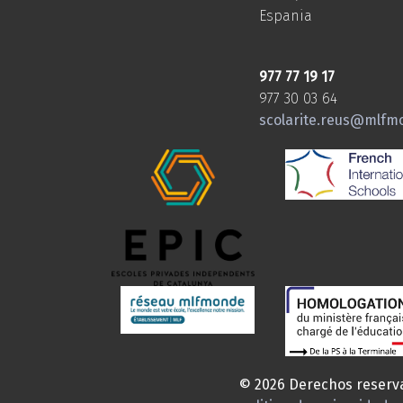
Espania
977 77 19 17
977 30 03 64
scolarite.reus@mlfm
© 2026 Derechos reserv