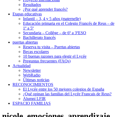
Resultados
¿Por qué aprender francés?
Etapas educativas
Infantil – 3, 4 y 5 años (maternelle)
Educación primaria en el Colegio Francés de Reus – de
1º a 5º
Secundaria – Collège – de 6º a 3ºESO
Bachillerato francés
puertas abiertas
Reserva tu visita – Puertas abiertas
Becas escolares
10 buenas razones para elegir el Lycée
Preguntas frecuentes (FAQs)
Actualidad
Newsletter
WebRadio
Últimas noticias
RECONOCIMIENTOS
El Lycée entre los 50 mejores colegios de España
¿Qué opinan las familias del Lycée Français de Reus?
Alumni LFIR
ESPACIO FAMILIAS
nicole_emociones_aprendizaje