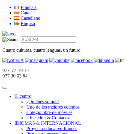
Français
Català
Castellano
English
Cuatro culturas, cuatro lenguas, un futuro
977 77 19 17
977 30 03 64
El centro
¿Quiénes somos?
Uno de los mejores colegios
Colegio libre de móviles
Ubicación & Contacto
IDIOMAS & INTERNACIONAL
Proyecto educativo francés
Proyecto internacional