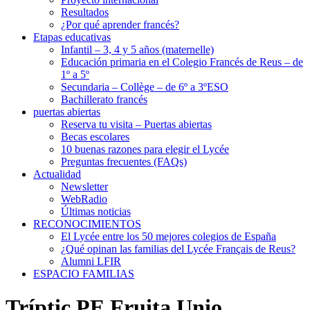
Resultados
¿Por qué aprender francés?
Etapas educativas
Infantil – 3, 4 y 5 años (maternelle)
Educación primaria en el Colegio Francés de Reus – de
1º a 5º
Secundaria – Collège – de 6º a 3ºESO
Bachillerato francés
puertas abiertas
Reserva tu visita – Puertas abiertas
Becas escolares
10 buenas razones para elegir el Lycée
Preguntas frecuentes (FAQs)
Actualidad
Newsletter
WebRadio
Últimas noticias
RECONOCIMIENTOS
El Lycée entre los 50 mejores colegios de España
¿Qué opinan las familias del Lycée Français de Reus?
Alumni LFIR
ESPACIO FAMILIAS
Tríptic PE Fruita Unio