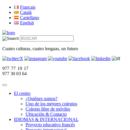
Français
Català
Castellano
English
Cuatro culturas, cuatro lenguas, un futuro
977 77 19 17
977 30 03 64
El centro
¿Quiénes somos?
Uno de los mejores colegios
Colegio libre de móviles
Ubicación & Contacto
IDIOMAS & INTERNACIONAL
Proyecto educativo francés
Proyecto internacional