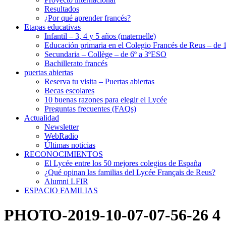
Resultados
¿Por qué aprender francés?
Etapas educativas
Infantil – 3, 4 y 5 años (maternelle)
Educación primaria en el Colegio Francés de Reus – de 1
Secundaria – Collège – de 6º a 3ºESO
Bachillerato francés
puertas abiertas
Reserva tu visita – Puertas abiertas
Becas escolares
10 buenas razones para elegir el Lycée
Preguntas frecuentes (FAQs)
Actualidad
Newsletter
WebRadio
Últimas noticias
RECONOCIMIENTOS
El Lycée entre los 50 mejores colegios de España
¿Qué opinan las familias del Lycée Français de Reus?
Alumni LFIR
ESPACIO FAMILIAS
PHOTO-2019-10-07-07-56-26 4