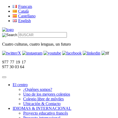
Français
Català
Castellano
English
Cuatro culturas, cuatro lenguas, un futuro
977 77 19 17
977 30 03 64
El centro
¿Quiénes somos?
Uno de los mejores colegios
Colegio libre de móviles
Ubicación & Contacto
IDIOMAS & INTERNACIONAL
Proyecto educativo francés
Proyecto internacional