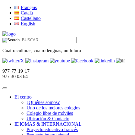
Français
Català
Castellano
English
Cuatro culturas, cuatro lenguas, un futuro
977 77 19 17
977 30 03 64
El centro
¿Quiénes somos?
Uno de los mejores colegios
Colegio libre de móviles
Ubicación & Contacto
IDIOMAS & INTERNACIONAL
Proyecto educativo francés
Proyecto internacional