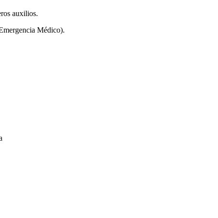
ros auxilios.
e Emergencia Médico).
a