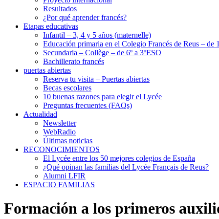
Resultados
¿Por qué aprender francés?
Etapas educativas
Infantil – 3, 4 y 5 años (maternelle)
Educación primaria en el Colegio Francés de Reus – de 1
Secundaria – Collège – de 6º a 3ºESO
Bachillerato francés
puertas abiertas
Reserva tu visita – Puertas abiertas
Becas escolares
10 buenas razones para elegir el Lycée
Preguntas frecuentes (FAQs)
Actualidad
Newsletter
WebRadio
Últimas noticias
RECONOCIMIENTOS
El Lycée entre los 50 mejores colegios de España
¿Qué opinan las familias del Lycée Français de Reus?
Alumni LFIR
ESPACIO FAMILIAS
Formación a los primeros auxili